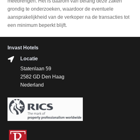
meebrengen. Het is daarom van belang deze zaken
grondig te onderzoeken, waardoor de eventuele
aansprakelijkheid van de verkoper na de transacties tot
een minimum beperkt blijft.
Invast Hotels
Locatie
Statenlaan 59
2582 GD Den Haag
Nederland