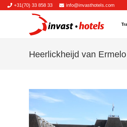
+31(70) 33 858 33
info@invasthotels.com
Tr
Heerlickheijd van Ermelo